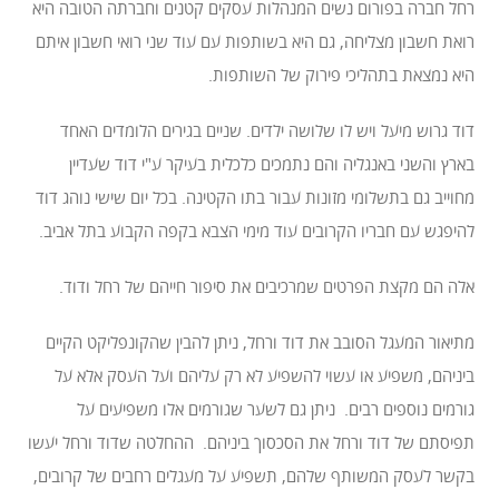
רחל חברה בפורום נשים המנהלות עסקים קטנים וחברתה הטובה היא
רואת חשבון מצליחה, גם היא בשותפות עם עוד שני רואי חשבון איתם
היא נמצאת בתהליכי פירוק של השותפות.
דוד גרוש מיעל ויש לו שלושה ילדים. שניים בגירים הלומדים האחד
בארץ והשני באנגליה והם נתמכים כלכלית בעיקר ע"י דוד שעדיין
מחוייב גם בתשלומי מזונות עבור בתו הקטינה. בכל יום שישי נוהג דוד
להיפגש עם חבריו הקרובים עוד מימי הצבא בקפה הקבוע בתל אביב.
אלה הם מקצת הפרטים שמרכיבים את סיפור חייהם של רחל ודוד.
מתיאור המעגל הסובב את דוד ורחל, ניתן להבין שהקונפליקט הקיים
ביניהם, משפיע או עשוי להשפיע לא רק עליהם ועל העסק אלא על
גורמים נוספים רבים. ניתן גם לשער שגורמים אלו משפיעים על
תפיסתם של דוד ורחל את הסכסוך ביניהם. ההחלטה שדוד ורחל יעשו
בקשר לעסק המשותף שלהם, תשפיע על מעגלים רחבים של קרובים,