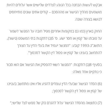
אבקש לעשות הבחנה בכל הנוגע לצדדים שלישיים אשר עלולים להיות
מושפעים מהליך הגישור או מההסכם – קודים אתים שונים מתייחסים
לנושא בצורה שונה.
החוק בארץ (כמו גם במקומות אחרים) מטיל חובה על המגשר לשמור
על טובתו של קטין או חסר ישע. ס' 5(ג) לתקנות בתי המשפט (גישור),
התשנ"ג-1993 קובע: "המגשר יעמיד את בעלי הדין על הצורך
להתחשב בענינו של קטין או פסול דין הקשור לסכסוך".
בסעיף 8(ב) לתקנות: "המגשר רשאי להפסיק את הגישור אם הוא סבור
כי נתקיים אחד מאלה:
(6) הסדר הגישור שבעלי הדין עומדים להגיע אליו אינו מתחשב בעניינו
של קטין או פסול דין הקשור לסכסוך;
(7) כתוצאה מהסדר הגישור עלול להגרם נזק של ממש לצד שלישי;"