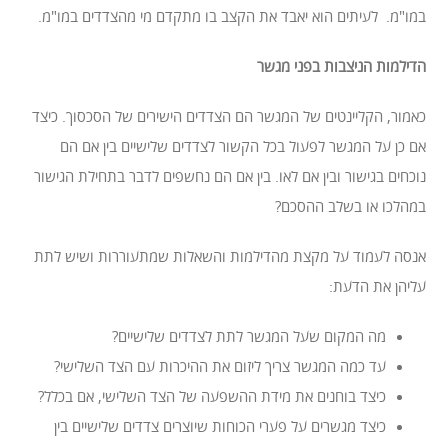
במו"מ. לעיתים הוא יאבד את הקצב בו מתקדם מי מהצדדים במו"מ.
הדילמות הניצבות בפני מגשר
כאמור, הקליינטים של המגשר הם הצדדים הישירים של הסכסוך. כיצד
אם כן על המגשר לפעול בכל הקשור לצדדים שלישיים בין אם הם
נוכחים בגישור ובין אם לאו. בין אם הם נחשפים לדבר בתחילת הגישור
במהלכו או בשלב ההסכם?
אנסה לעמוד על מקצת מהדילמות והשאלות שמתעוררות ושיש לתת
עליהן את הדעת:
מה המקום שעל המגשר לתת לצדדים שלישיים?
עד כמה המגשר צריך ליזום את ההיכרות עם הצד השלישי?
כיצד בוחנים את מידת ההשפעה של הצד השלישי, אם בכלל?
כיצד מגשרים על פערי הכוחות שיוצרים צדדים שלישיים בין