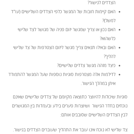
הצדדים לגישור?
האם קיימות חובות של המגשר כלפי הצדדים השלישיים (עו"ד
למשל)?
האם נכון או צריך שמגשר יזום פניה של מגושר לצד שלישי
כלשהוא?
האם ובאילו תנאים צריך מגשר ליזום הצטרפות של צד שלישי
להליך?
כיצד מזהה מגשר צדדים שלישיים?
לדילמות אלה מצטרפות סוגיות נוספות שעל המגשר להתמודד
איתן במהלך הגישור.
סוגיות שיכולות להיווצר כתוצאה מקיומם של צדדים שלישיים שאינם
נוכחים בחדר הגישור ושיוצרות פערים בידע ובעמדות בין המגושרים
לבין הצדדים השלישיים שסובבים אותם:
צד שלישי לא נוכח אינו עובר את התהליך שעוברים הצדדים בגישור.