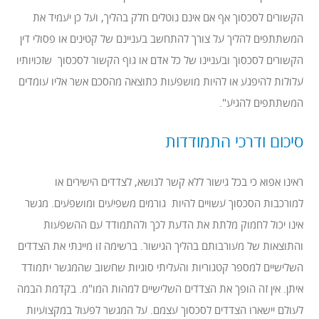
הקשורים לסכסוך אף אם אינם נוטלים חלק בהליך, ועל כן יעמיד את
המשתתפים להליך על צורך להתחשב בעניינם של קטינים או פסולי דין
הקשורים לסכסוך ובעניינו של כל אדם או גוף הקשור לסכסוך שזכויותיו
עלולות להיפגע או להיות מושפעות כתוצאה מהסכם אשר אליו עומדים
המשתתפים להגיע".
סיכום ודרכי התמודדות
ראינו אפוא כי בכל גישור ללא קשר לנושא, לצדדים הישירים או
למורכבות הסכסוך עשויים להיות גורמים משפיעים ומושפעים. מגשר
אינו יכול לחמוק מלתת את הדעת לכך ולהתמודד עם ההשפעות
והתוצאות של מעורבותם בהליך הגישור. ברשימה זו מיינתי את הצדדים
השלישיים למספר קטגוריות והעליתי סוגיות שחשוב שהמגשר יתמודד
איתן. אין זה הופך את הצדדים השלישיים למהות המו"מ. בקדמת הבמה
לעולם יישארו הצדדים לסכסוך עצמם. על המגשר לפעול במקצועיות