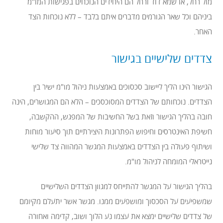
מול רחל, או שמא דוד ורחל הם היחידים הנוכחים בפגישות המו"מ
ביניהם וכל שאר הגורמים מדברים איתם בלבד – ללא נוכחות הצד
האחר.
צדדים שלישיים בגישור
הגישור הינו הליך ליישוב סכסוכים באמצעות ניהול מו"מ ישיר בין
הצדדים. נוכחותם של הצדדים המסוכסכים – הלא הם המגושרים, הינה
חובה בהליך הגישור וזאת בשל החשיבות של המפגש, ההקשבה,
חשיפת האינטרסים וחיפוש הפתרונות היצירתיים תוך סיעור מוחות
ושיתוף פעולה בין הצדדים באמצעות המגשר המהווה צד שלישי
נייטראלי המומחה לניהול מו"מ.
בהליך הגישור על המגשר להתייחס למגוון הצדדים השלישיים
שמשפיעים על הסכסוך ומושפעים ממנו. מגשר אשר יתעלם מקיומם
של צדדים שלישיים ימצא את עצמו נע הלוך ושוב, קדימה ואחורה