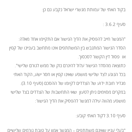
בקוד האתי של עמותת מגשרי ישראל נקבע גם כן:
סעיף 3.6.2 :
"המגשר חייב להפסיק את הליך הגישור אם התקיימו אחד מאלה:
הסדר הגישור המתגבש בין המשתתפים אינו מתחשב בעניינו של קטין
או פסול דין הקשור לסכסוך.
כתוצאה מהסדר הגישור עלול להיגרם נזק של ממש לגורם שלישי".
בכל הנוגע לצד שלישי מושפע שאינו קטין או חסר ישע, הקוד האתי
מגדיר חובת ידוע של הצדדים לקיומו של ההסכם (סעיף 3.10).
במקרים מסוימים ניתן לטעון שאי התחשבות של הצדדים בצד שלישי
מושפע מהווה עילה למגשר להפסיק את הליך הגישור:
סעיף 3.10 לקוד האתי קובע:
"בעלי עניין שאינם משתתפים – המגשר אמון על טובת גורמים שלישיים