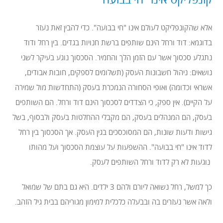
קונפליקט אינו "חי בבועה"
אלא שהקונפליקט לעולם אינו "חי בבועה". כדי להבין זאת נעזר
בדוגמא: דוד ורחל הינם שותפים ברשת חנויות בגדים. בין רחל ודוד
נתגלע סכסוך אשר עם הזמן הלך והחמיר. הסכסוך נוגע בעיקר לשני
נושאים: ניהול חשבונות העסק (תשלומים לספקים, חובות אבודים,
אשראי וכדומה) ואופי הסחורה הנמכרת בעסק (התחדשות מול שמירה
על הקיים). אין ספק, כי הצדדים לסכסוך הינם דוד ורחל. הם השותפים
בעסק, הם המנהלים בעסק, הם מקבלי ההחלטות בעסק ולבסוף, בשל
גישות ודעות שונות, הם המסוכסכים בגין העסק. אך הסכסוך בין רחל
לדוד אינו "חי בבועה". ההשפעות על עוצמת הסכסוך ועל מהותו
נוגעות לא רק לדוד ורחל השותפים לעסק.
כך למשל, רחל נשואה ליורם ולהם 3 ילדים. היא גם בתם של שמואל
ולאה אשר נעזרים בה ובבעלה כלכלית למימון מגוריהם בבית גיל הזהב.