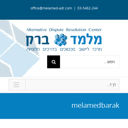
office@melamed-adr.com
|
03-5462-244
לך ל...
melamedbarak