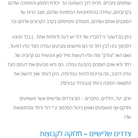
שותפים וחברים. תהיה לכך השפעה על יכולת המימון והתמיכה שלהם
בקרוביהם, עמידה בהתחייבויות הכספיות שלהם, מצב הרוח של
הסובבים אותם ושלהם, מעמדם ותפיסתם בקרב הקרובים אליהם וכו'.
ניתן גם לשער כי לחבריו של דוד יש דעה (לפחות אחת…) בכל הנוגע
לסכסוך בינו לבין רחל וכי הם מייעצים ומביעים עמדה כיצד עליו לפעול,
האם הוא "צודק" ומה עליו לעשות מייד כאן ועכשיו!! גם קרוביה של
רחל ודאי אינם חוסכים בהבעת עמדה. הם ודאי מביעים את דעתם כיצד
עליה להגיב, מה צריכות להיות עמדותיה, היכן לוותר ואיך להשיג את
התוצאה הטובה ביותר (עבורה? עבורם?)
יורם, יעל, הילדים, החברים – הם צדדים שלישיים אשר משפיעים
וחלקם אף מושפעים מאופן ניהול הסכסוך ע"י דוד ורחל ומהתוצאות
שלו.
צדדים שלישיים – חלוקה לקבוצות