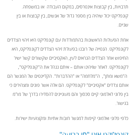
תרבויות, בין קבוצות אינטרסים, במקום העבודה או במשפחה.
קונפליקט יכול שיהיה בין מספר גדול של אנשים, בין קבוצות או בין
שניים.
אחת הפעולות הראשונות בהתמודדות עם קונפליקט היא זיהוי הצדדים
לקונפליקט. הנטייה של רובנו בפעולת זיהוי הצדדים לקונפליקט, היא
החיפוש אחר הצדדים הנראים לעין, האקטיביים שקשורים קשר ישיר
לקונפליקט. לאחר שזיהינו אותם – איתם ננהל את ה"קונפליקט",
ה"משא ומתן", ה"מלחמה" או "ההדברות". הקליינטים של המגשר הם
אותם צדדים "אקטיביים" לקונפליקט. הם אלה אשר פונים ומצהירים כי
בין פלוני לאלמוני קיים סכסוך והם מעוניינים להסדירו בדרך של מו"מ
בגישור.
כלפי פלוני ואלמוני קיימות למגשר חובות אתיות ומקצועיות ישירות.