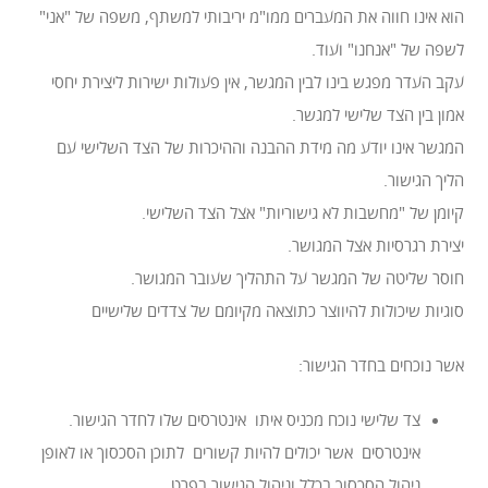
הוא אינו חווה את המעברים ממו"מ יריבותי למשתף, משפה של "אני"
לשפה של "אנחנו" ועוד.
עקב העדר מפגש בינו לבין המגשר, אין פעולות ישירות ליצירת יחסי
אמון בין הצד שלישי למגשר.
המגשר אינו יודע מה מידת ההבנה וההיכרות של הצד השלישי עם
הליך הגישור.
קיומן של "מחשבות לא גישוריות" אצל הצד השלישי.
יצירת רגרסיות אצל המגושר.
חוסר שליטה של המגשר על התהליך שעובר המגושר.
סוגיות שיכולות להיווצר כתוצאה מקיומם של צדדים שלישיים
אשר נוכחים בחדר הגישור:
צד שלישי נוכח מכניס איתו אינטרסים שלו לחדר הגישור.
אינטרסים אשר יכולים להיות קשורים לתוכן הסכסוך או לאופן
ניהול הסכסוך בכלל וניהול הגישור בפרט.