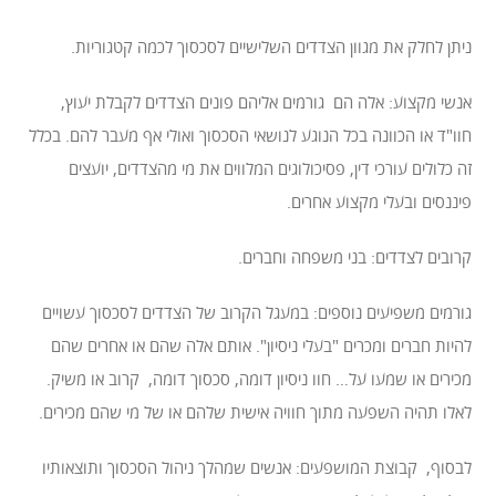
ניתן לחלק את מגוון הצדדים השלישיים לסכסוך לכמה קטגוריות.
אנשי מקצוע: אלה הם גורמים אליהם פונים הצדדים לקבלת יעוץ,
חוו"ד או הכוונה בכל הנוגע לנושאי הסכסוך ואולי אף מעבר להם. בכלל
זה כלולים עורכי דין, פסיכולוגים המלווים את מי מהצדדים, יועצים
פיננסים ובעלי מקצוע אחרים.
קרובים לצדדים: בני משפחה וחברים.
גורמים משפיעים נוספים: במעגל הקרוב של הצדדים לסכסוך עשויים
להיות חברים ומכרים "בעלי ניסיון". אותם אלה שהם או אחרים שהם
מכירים או שמעו על… חוו ניסיון דומה, סכסוך דומה, קרוב או משיק.
לאלו תהיה השפעה מתוך חוויה אישית שלהם או של מי שהם מכירים.
לבסוף, קבוצת המושפעים: אנשים שמהלך ניהול הסכסוך ותוצאותיו