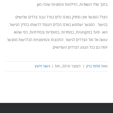
בתוך שלל השאלות, הדילמות והסוגיות שעלו כאן.
כיצד? המגשר אינו מחזיק בארגז כלים נפרד עבור צדדים שלישיים
בגישור. המגשר ישתמש בארגז הכלים העומד לרשותו בהליך הגישור.
הוא יפעל במקצועיות, במסירות, במוסריות ובמידתיות, כפי שהוא
עושה אל מול הצדדים לגישור. התכונות והמיומנויות הנדרשות ממגשר
יחולו גם בכל הנוגע לצדדים השלישיים.
מאת
מלמד ברק
|
דצמבר 5th, 2016
|
גישור וייעוץ