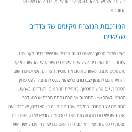
יכולים להשפיע עליהם באופן ישיר או עקיף, ברמה הרגשית או
החומרית.
המורכבות הנוצרת מקיומם של צדדים
שלישיים
ראינו שלכל סכסוך עשויים להיות צדדים שלישיים רבים מקבוצות
שונות. רוב הצדדים השלישיים עשויים להשפיע על הגישור וחלקם
מושפעים ממנו. כאשר בוחנים את סוגיית הצדדים השלישיים חשוב
להתייחס גם לתזמון שבו גורם כלשהוא נכנס לתמונה: לפני פרוץ
הסכסוך, עם פרוץ הסכסוך, בתחילת המו"מ בין הצדדים, באמצע
המו"מ, לאחר שיש הסכמות אך טרם נחתם הסכם או רגע לפני
החתימה על ההסכם. במקרה של ניהול מו"מ בין הצדדים, יש לבחון אם
הצד השלישי נוכח ומלווה את הצד לסכסוך. בדוגמא שלנו, האם יורם
מצטרף לפגישות של רחל עם דוד? האם בנו של דוד מנהל שיח ישיר